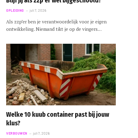
Blijf jij als zzp’er wel bijgeschoold?
OPLEIDING
juli 7, 2026
Als zzp’er ben je verantwoordelijk voor je eigen
ontwikkeling. Niemand tikt je op de vingers…
Welke 10 kuub container past bij jouw
klus?
VERBOUWEN
juli 7, 2026