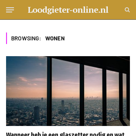
Loodgieter-online.nl
BROWSING:
WONEN
Wanneer heb je een glaszetter nodig en wat