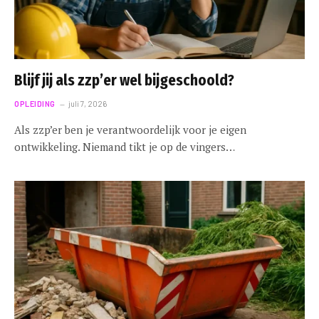
Blijf jij als zzp’er wel bijgeschoold?
OPLEIDING
juli 7, 2026
Als zzp’er ben je verantwoordelijk voor je eigen
ontwikkeling. Niemand tikt je op de vingers…