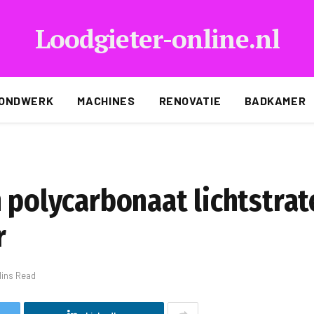
Loodgieter-online.nl
ONDWERK
MACHINES
RENOVATIE
BADKAMER
 polycarbonaat lichtstrat
r
Mins Read