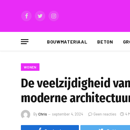
Facebook
Twitter
Instagram
BOUWMATERIAAL
BETON
GR
WONEN
De veelzijdigheid van
moderne architectuu
By
Chris
september 4, 2024
Geen reacties
4 