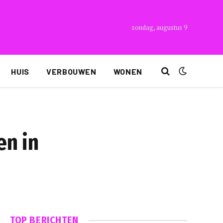
zondag, augustus 9
HUIS
VERBOUWEN
WONEN
en in
TOP BERICHTEN