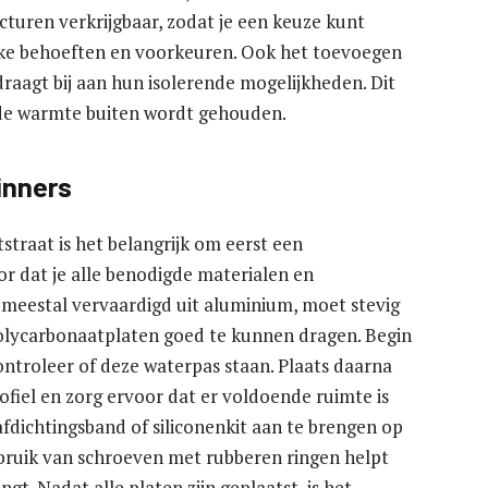
cturen verkrijgbaar, zodat je een keuze kunt
fieke behoeften en voorkeuren. Ook het toevoegen
aagt bij aan hun isolerende mogelijkheden. Dit
l de warmte buiten wordt gehouden.
inners
tstraat is het belangrijk om eerst een
or dat je alle benodigde materialen en
 meestal vervaardigd uit aluminium, moet stevig
ycarbonaatplaten goed te kunnen dragen. Begin
ntroleer of deze waterpas staan. Plaats daarna
ofiel en zorg ervoor dat er voldoende ruimte is
afdichtingsband of siliconenkit aan te brengen op
ruik van schroeven met rubberen ringen helpt
t. Nadat alle platen zijn geplaatst, is het