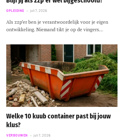
Blijf jij als zzp’er wel bijgeschoold?
OPLEIDING
juli 7, 2026
Als zzp’er ben je verantwoordelijk voor je eigen
ontwikkeling. Niemand tikt je op de vingers…
Welke 10 kuub container past bij jouw
klus?
VERBOUWEN
juli 7, 2026