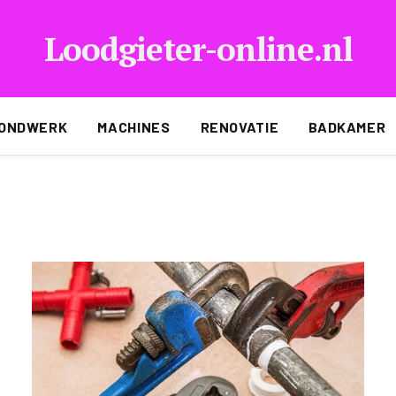
Loodgieter-online.nl
ONDWERK
MACHINES
RENOVATIE
BADKAMER