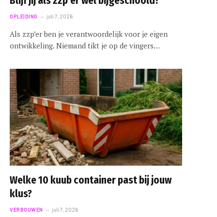
Blijf jij als zzp’er wel bijgeschoold?
OPLEIDING
juli 7, 2026
Als zzp’er ben je verantwoordelijk voor je eigen
ontwikkeling. Niemand tikt je op de vingers…
Welke 10 kuub container past bij jouw
klus?
VERBOUWEN
juli 7, 2026